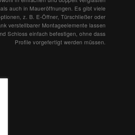
ls auch in Maueröffnungen. Es gibt viele
ptionen, z. B. E-Öffner, Türschließer oder
ank verstellbarer Montageelemente lassen
und Schloss einfach befestigen, ohne dass
Profile vorgefertigt werden müssen.
e