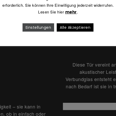
erforderlich. Sie können Ihre Einwilligung jederzeit widerrufen.
t
Lesen Sie hier
.
mehr
Einstellungen
Alle Akzeptieren
Diese Tür vereint a
akustischer Leis
Verbundglas entsteht e
nach Bedarf ist sie in 
gkeit – sie kann in
, ob in einfach oder