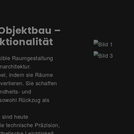
Objektbau –
nktionalität
exible Raumgestaltung
architektur.
bei, indem sie Räume
verlieren. Sie schaffen
ndheits- und
 sowohl Rückzug als
 sind heute
e technische Präzision,
thetische Leichtigkeit